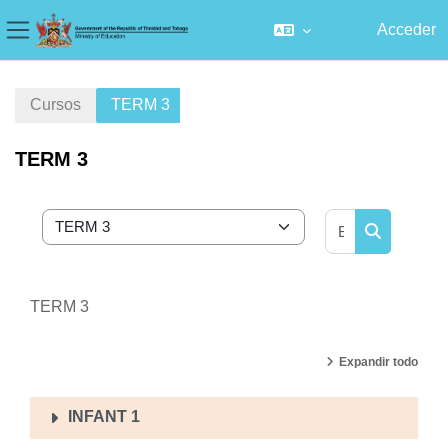
Acceder
Panel lateral
Salta al contenido principal
Cursos
TERM 3
TERM 3
Buscar curs
Categorías
Buscar cur
TERM 3
Expandir todo
INFANT 1