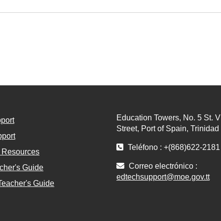
Education Towers, No. 5 St. V
port
Street, Port of Spain, Trinida
port
Teléfono : +(868)622-2181
l Resources
Correo electrónico :
cher's Guide
edtechsupport@moe.gov.tt
Teacher's Guide