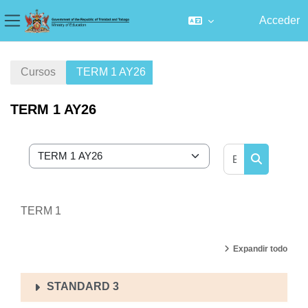
Acceder
Panel lateral
Salta al contenido principal
Cursos
TERM 1 AY26
TERM 1 AY26
Buscar curs
Categorías
Buscar cur
TERM 1
Expandir todo
STANDARD 3